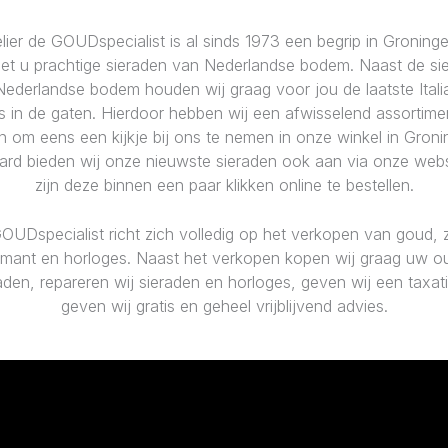
ier de GOUDspecialist is al sinds 1973 een begrip in Groninge
iet u prachtige sieraden van Nederlandse bodem. Naast de si
ederlandse bodem houden wij graag voor jou de laatste Ital
s in de gaten. Hierdoor hebben wij een afwisselend assortime
n om eens een kijkje bij ons te nemen in onze winkel in Groni
aard bieden wij onze nieuwste sieraden ook aan via onze webs
zijn deze binnen een paar klikken online te bestellen.
OUDspecialist richt zich volledig op het verkopen van goud, zi
amant en horloges. Naast het verkopen kopen wij graag uw o
aden, repareren wij sieraden en horloges, geven wij een taxat
geven wij gratis en geheel vrijblijvend advies.