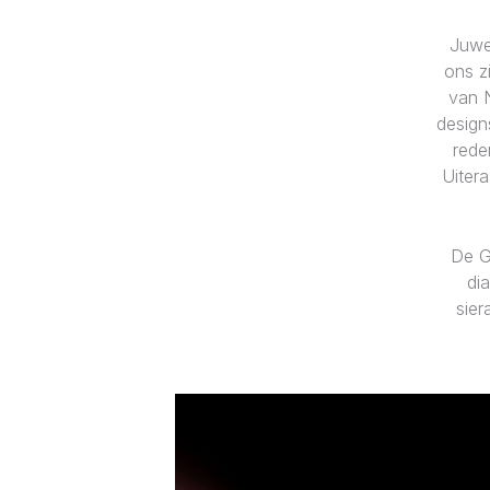
Juwel
ons z
van N
design
rede
Uiter
De G
di
sier