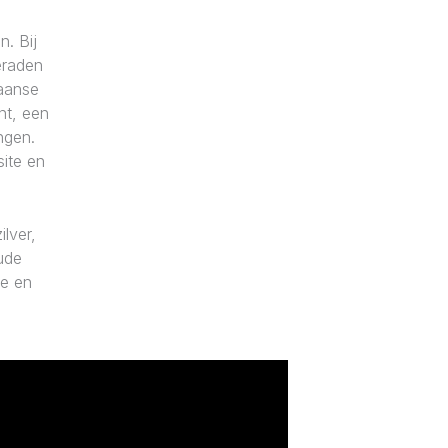
n. Bij
eraden
iaanse
nt, een
ngen.
ite en
lver,
ude
ie en