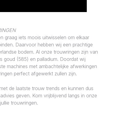
RINGEN
n graag iets moois uitwisselen om elkaar
binden. Daarvoor hebben wij een prachtige
erlandse bodem. Al onze trouwringen zijn van
ats goud (585) en palladium. Doordat wij
te machines met ambachtelijke afwerkingen
ingen perfect afgewerkt zullen zijn.
met de laatste trouw trends en kunnen dus
advies geven. Kom vrijblijvend langs in onze
ullie trouwringen.