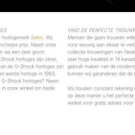
GES
VIND DE PERFECTE TROUW
ire horlogemerk
Seiko
. Wij
Mensen die gaan trouwen wille
scherpe prijs. Naast onze
voor eeuwig aan elkaar te ver
n wij een zeer groot
collectie trouwringen van Ned
Shock horloges zijn stoer,
zeer hoge kwaliteit in 14 kara
 van de G-Shock horloges zijn
gebruik maken van de moderns
het eerste horloge in 1983.
kunnen wij garanderen dat de r
io G-Shock horloges? Neem
 in onze winkel om beide
Wij houden constant rekening 
op deze manier u het perfecte 
winkel voor gratis advies voor j