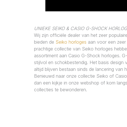
UNIEKE SEIKO & CASIO G-SHOCK HORLO
Wij zijn officiële dealer van het zeer popula
bieden de
Seiko horloges
aan voor een zeer 
prachtige collectie van Seiko horloges hebbe
assortiment aan Casio G-Shock horloges. G-
stijlvol en schokbestendig. Het basis design
altijd blijven bestaan sinds de lancering van 
Benieuwd naar onze collectie Seiko of Cas
dan een kijkje in onze webshop of kom langs
collecties te bewonderen.